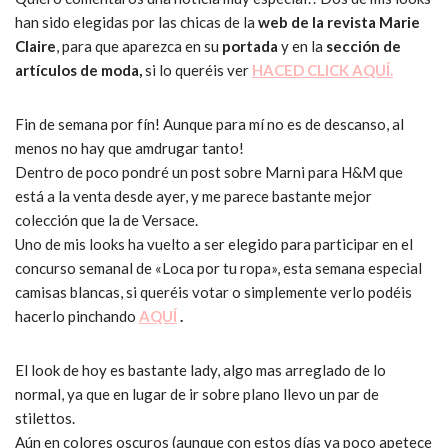
han sido elegidas por las chicas de la
web de la revista Marie
Claire
, para que aparezca en su
portada
y en la
sección de
artículos de moda,
si lo queréis ver
HACED CLICK AQUÍ.
Fin de semana por fín! Aunque para mí no es de descanso, al
menos no hay que amdrugar tanto!
Dentro de poco pondré un post sobre Marni para H&M que
está a la venta desde ayer, y me parece bastante mejor
colección que la de Versace.
Uno de mis looks ha vuelto a ser elegido para participar en el
concurso semanal de «Loca por tu ropa», esta semana especial
camisas blancas, si queréis votar o simplemente verlo podéis
hacerlo pinchando
AQUÍ
.
El look de hoy es bastante lady, algo mas arreglado de lo
normal, ya que en lugar de ir sobre plano llevo un par de
stilettos.
Aún en colores oscuros (aunque con estos días ya poco apetece