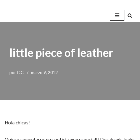
Saltar
al
contenido
little piece of leather
por
C.C.
marzo 9, 2012
Hola chicas!
Quiero comentaros una noticia muy especial!! Dos de mis looks