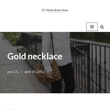
Saltar
al
contenido
Gold necklace
por
C.C.
abril 19, 2012