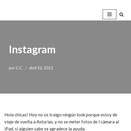
Saltar
al
contenido
Instagram
por
C.C.
abril 22, 2012
Hola chicas! Hoy no os traigo ningún look porque estoy de
viaje de vuelta a Asturias, y no se meter fotos de l cámara al
iPad, si alguien sabe se agradece la ayuda.