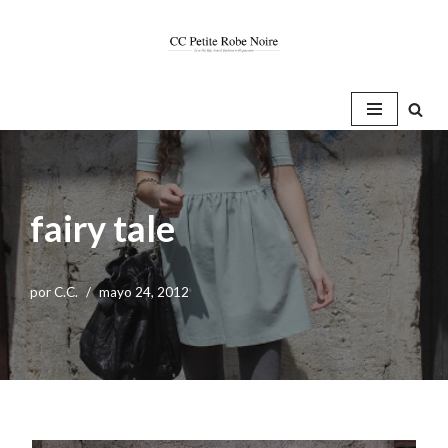
Saltar
al
contenido
fairy tale
por
C.C.
mayo 24, 2012