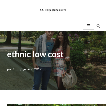
Saltar
al
contenido
ethnic low cost
por
C.C.
junio 7, 2012