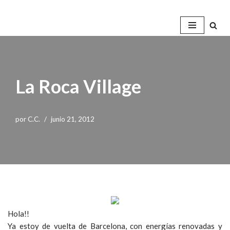
Saltar
al
contenido
La Roca Village
por
C.C.
junio 21, 2012
Hola!!
Ya estoy de vuelta de Barcelona, con energías renovadas y