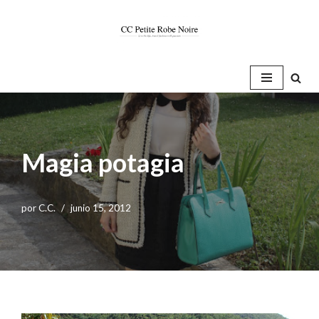
Saltar
al
contenido
Magia potagia
por
C.C.
junio 15, 2012