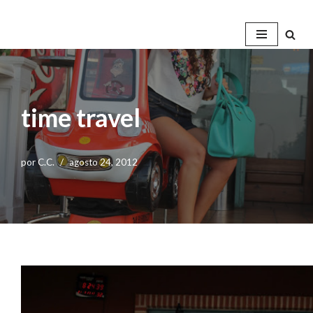
Saltar
al
contenido
time travel
por
C.C.
agosto 24, 2012