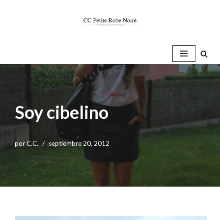
Saltar
al
contenido
Soy cibelino
por
C.C.
septiembre 20, 2012