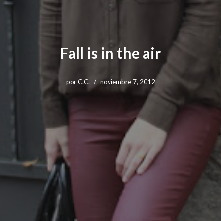
Fall is in the air
por
C.C.
noviembre 7, 2012