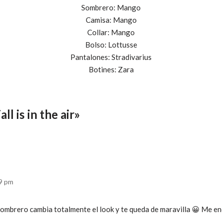
Sombrero: Mango
Camisa: Mango
Collar: Mango
Bolso: Lottusse
Pantalones: Stradivarius
Botines: Zara
l is in the air»
09 pm
sombrero cambia totalmente el look y te queda de maravilla 😀 Me en