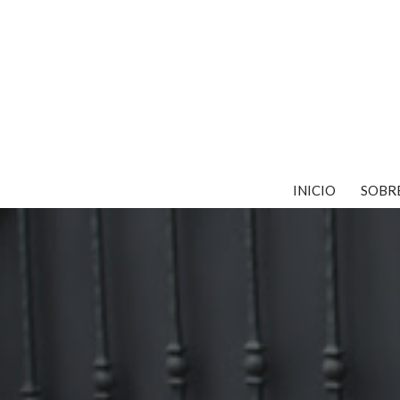
Saltar
al
contenido
INICIO
SOBR