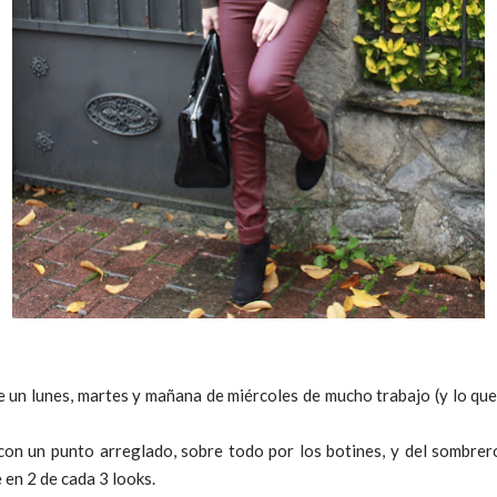
e un lunes, martes y mañana de miércoles de mucho trabajo (y lo qu
 con un punto arreglado, sobre todo por los botines, y del sombr
 en 2 de cada 3 looks.