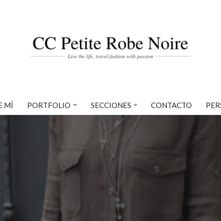
E MÍ
PORTFOLIO
SECCIONES
CONTACTO
PER