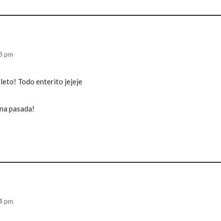
33 pm
leto! Todo enterito jejeje
na pasada!
54 pm