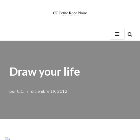
Saltar
al
contenido
Draw your life
por
C.C.
diciembre 19, 2012