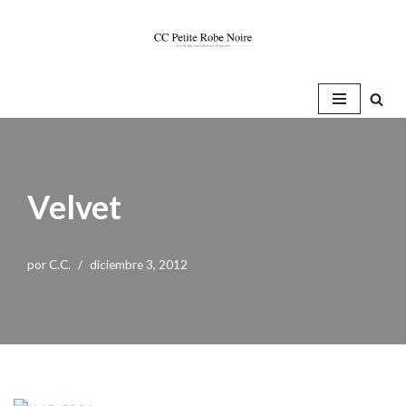
Saltar
al
contenido
Velvet
por
C.C.
diciembre 3, 2012