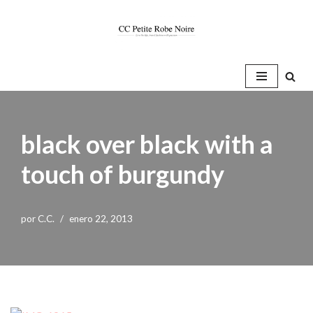
Saltar
al
contenido
black over black with a
touch of burgundy
por
C.C.
enero 22, 2013