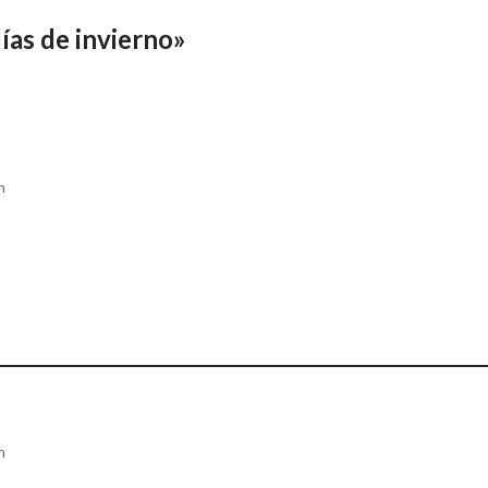
ías de invierno»
m
m