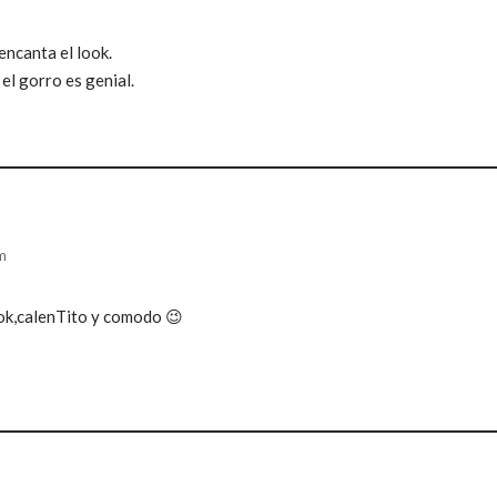
ncanta el look.
el gorro es genial.
pm
ok,calenTito y comodo 😉