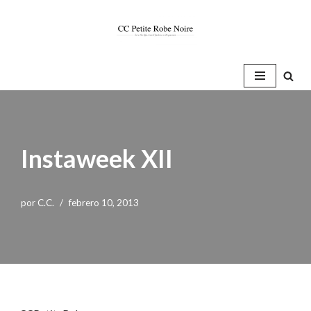
Saltar
al
contenido
Instaweek XII
por
C.C.
febrero 10, 2013