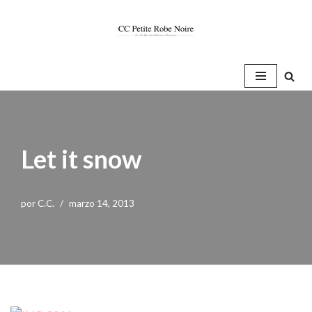
Saltar
al
contenido
Let it snow
por
C.C.
marzo 14, 2013