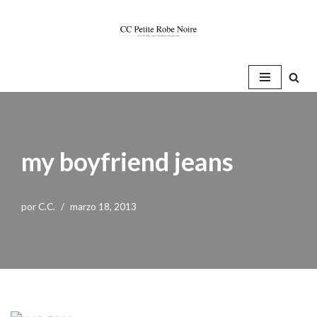
Saltar
al
contenido
my boyfriend jeans
por
C.C.
marzo 18, 2013