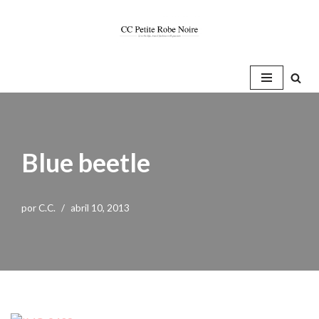
Saltar
al
contenido
Blue beetle
por
C.C.
abril 10, 2013