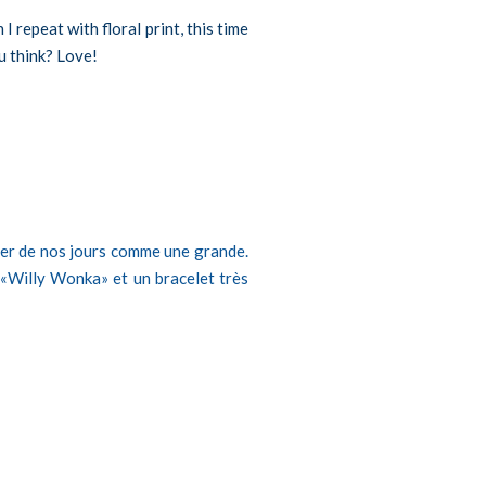
I repeat with floral print, this time
u think? Love!
liser de nos jours comme une grande.
l «Willy Wonka» et un bracelet très