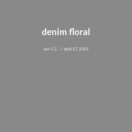
denim floral
por
C.C.
abril 17, 2013