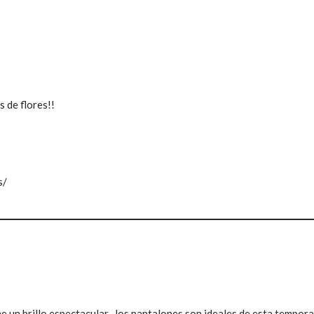
 de flores!!
s/
e un brillo espectacular , los pantalones son ideales de esta tempora