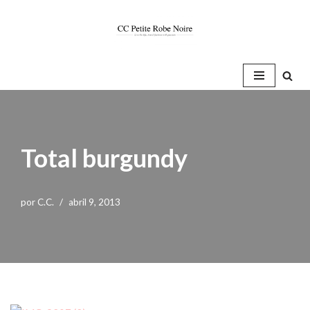
Saltar
al
contenido
Total burgundy
por
C.C.
abril 9, 2013