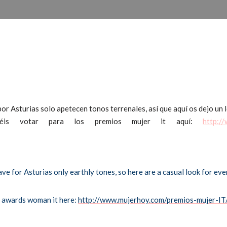
or Asturias solo apetecen tonos terrenales, así que aquí os dejo un 
éis votar para los premios mujer it aquí:
http:/
ve for Asturias only earthly tones, so here are a casual look for ev
he awards woman it here:
http://www.mujerhoy.com/premios-mujer-I