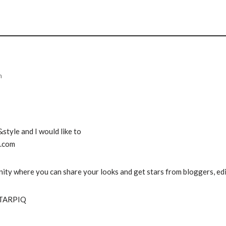
m
style and I would like to
Q.com
ity where you can share your looks and get stars from bloggers, edi
STARPIQ