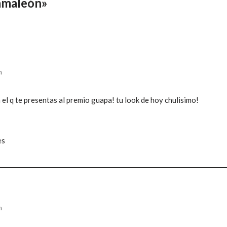
amaleón»
m
el q te presentas al premio guapa! tu look de hoy chulisimo!
es
m