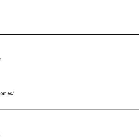
m
com.es/
m