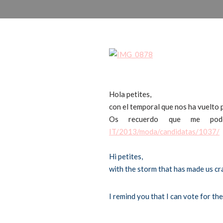
Hola petites,
con el temporal que nos ha vuelto p
Os recuerdo que me pod
IT/2013/moda/candidatas/1037/
Hi petites,
with the storm that has made us cra
I remind you that I can vote for t