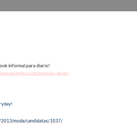
look informal para diario!
/www.mujerhoy.com/premios-mujer-
eryday!
T/2013/moda/candidatas/1037/