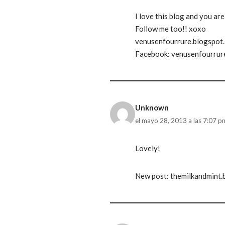
I love this blog and you ar
Follow me too!! xoxo
venusenfourrure.blogspot.
Facebook: venusenfourrur
Unknown
el mayo 28, 2013 a las 7:07 p
Lovely!
New post: themilkandmint.