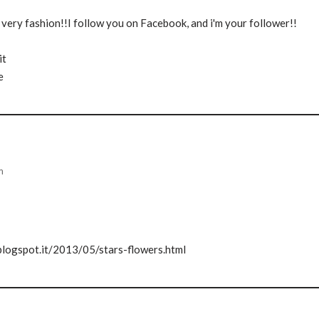
e very fashion!!I follow you on Facebook, and i'm your follower!!
it
e
m
blogspot.it/2013/05/stars-flowers.html