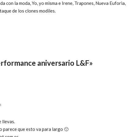
da con la moda, Yo, yo misma e Irene, Trapones, Nueva Euforia,
taque de los clones modiles.
erformance aniversario L&F»
m
 llevas.
o parece que esto va para largo 🙁
ot.com.es