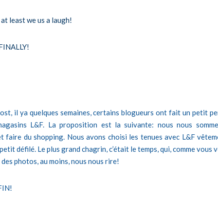
at least we us a laugh!
 FINALLY!
ost, il ya quelques semaines, certains blogueurs ont fait un petit 
 magasins L&F. La proposition est la suivante: nous nous somme
vail et faire du shopping. Nous avons choisi les tenues avec L&F vê
 petit défilé. Le plus grand chagrin, c’était le temps, qui, comme vou
 des photos, au moins, nous nous rire!
FIN!