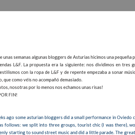
e unas semanas algunas bloggers de Asturias hicimos una pequeña p
endas L&F. La propuesta era la siguiente: nos dividimos en tres gr
estilismos con la ropa de L&F y de repente empezaba a sonar músic
mpo, que como véis no acompañó demasiado.
fotos, nosotras por lo menos nos echamos unas risas!
 POR FIN!
eeks ago some asturian bloggers did a small performance in Oviedo c
s follows: we split into three groups, tourist chic (I was there), 
enly starting to sound street music and did a little parade. The gre