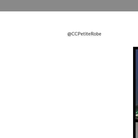
@CCPetiteRobe