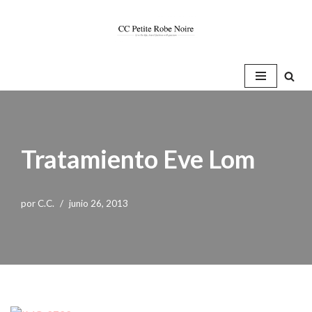
Saltar
al
contenido
Tratamiento Eve Lom
por
C.C.
junio 26, 2013