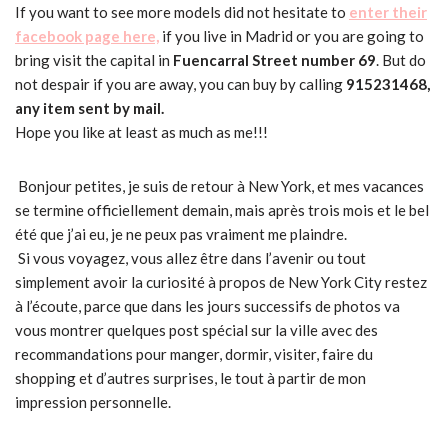
If you want to see more models did not hesitate to
enter their
facebook page here,
if you live in Madrid or you are going to
bring visit the capital in
Fuencarral Street number 69
. But do
not despair if you are away, you can buy by calling
915231468,
any item sent by mail.
Hope you like at least as much as me!!!
Bonjour petites, je suis de retour à New York, et mes vacances
se termine officiellement demain, mais après trois mois et le bel
été que j’ai eu, je ne peux pas vraiment me plaindre.
Si vous voyagez, vous allez être dans l’avenir ou tout
simplement avoir la curiosité à propos de New York City restez
à l’écoute, parce que dans les jours successifs de photos va
vous montrer quelques post spécial sur la ville avec des
recommandations pour manger, dormir, visiter, faire du
shopping et d’autres surprises, le tout à partir de mon
impression personnelle.