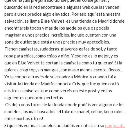
que os hayáis preguntado donde pueden conseguirse, y
buscando en la red encontraseis algunas web que las venden
pero a unos precios algo elevados. Por eso aquí está nuestra
salvación, se llama
Blue Velvet
, es una tienda de Madrid donde
encontraréis todos y mas de los modelos que os podéis
imaginar a unos precios increibles, incluso cuentan con una
zona de outlet que está a unos precios muy apetecibles.
Tienen camisetas, sudaderas, playeros gafas de sol, y tanto
ropa para chica, como chico y niño. Y eso no es lo mejor, y es
que en Blue Velvet te cortan la camiseta como tu quieras! Si la
quieres crop top, sin mangas, con mas o menos escote, flecos…
Yo la conocí a través de su creadora Mónica, y cuando fui a
visitar la tienda de Madrid conocí a Cris, que fue quien cortó
mis tres camisetas, que como veréis en este post y en los
siguientes quedaron perfectas.
Os dejo unas fotos de la tienda donde podéis ver alguno de los
modelos, los mas buscados: el fake de chanel, céline, keep calm…
entre muchos otros!
Si queréis ver mas modelos no dudéis en entrar en su
página de