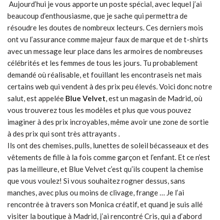
Aujourd’hui je vous apporte un poste spécial, avec lequel j’ai
beaucoup d’enthousiasme, que je sache qui permettra de
résoudre les doutes de nombreux lecteurs. Ces derniers mois
ont vu l’assurance comme majeur faux de marque et de t-shirts
avec un message leur place dans les armoires de nombreuses
célébrités et les femmes de tous les jours. Tu probablement
demandé où réalisable, et fouillant les encontraseis net mais
certains web qui vendent à des prix peu élevés. Voici donc notre
salut, est appelée
Blue Velvet
, est un magasin de Madrid, où
vous trouverez tous les modèles et plus que vous pouvez
imaginer à des prix incroyables, même avoir une zone de sortie
à des prix qui sont très attrayants .
Ils ont des chemises, pulls, lunettes de soleil bécasseaux et des
vêtements de fille à la fois comme garçon et l’enfant. Et ce n’est
pas la meilleure, et Blue Velvet c’est qu’ils coupent la chemise
que vous voulez! Si vous souhaitez rogner dessus, sans
manches, avec plus ou moins de clivage, frange … Je l’ai
rencontrée à travers son Monica créatif, et quand je suis allé
visiter la boutique à Madrid, j’ai rencontré Cris, qui a d’abord