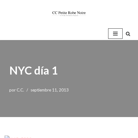
Saltar
al
contenido
NYC día 1
por
C.C.
septiembre 11, 2013