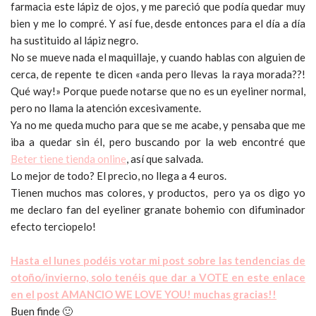
farmacia este lápiz de ojos, y me pareció que podía quedar muy
bien y me lo compré. Y así fue, desde entonces para el día a día
ha sustituido al lápiz negro.
No se mueve nada el maquillaje, y cuando hablas con alguien de
cerca, de repente te dicen «anda pero llevas la raya morada??!
Qué way!» Porque puede notarse que no es un eyeliner normal,
pero no llama la atención excesivamente.
Ya no me queda mucho para que se me acabe, y pensaba que me
iba a quedar sin él, pero buscando por la web encontré que
Beter tiene tienda online
, así que salvada.
Lo mejor de todo? El precio, no llega a 4 euros.
Tienen muchos mas colores, y productos, pero ya os digo yo
me declaro fan del eyeliner granate bohemio con difuminador
efecto terciopelo!
Hasta el lunes podéis votar mi post sobre las tendencias de
otoño/invierno, solo tenéis que dar a VOTE en este enlace
en el post AMANCIO WE LOVE YOU! muchas gracias!!
Buen finde 🙂