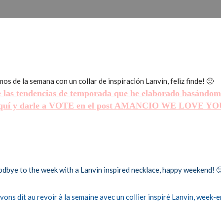
mos de la semana con un collar de inspiración Lanvin, feliz finde! 🙂
re las tendencias de temporada que he elaborado basándome
aquí y darle a VOTE en el post AMANCIO WE LOVE YOU, 
odbye to the week with a Lanvin inspired necklace, happy weekend! 
ons dit au revoir à la semaine avec un collier inspiré Lanvin, week-