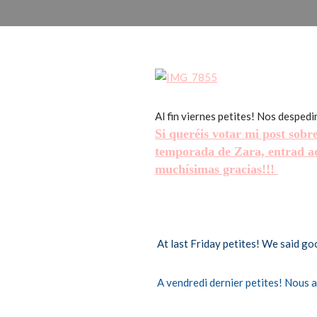
Al fin viernes petites! Nos despedi
Si queréis votar mi post sob
temporada de Zara, entrad 
muchísimas gracias!!!
At last Friday petites! We said go
A vendredi dernier petites! Nous av