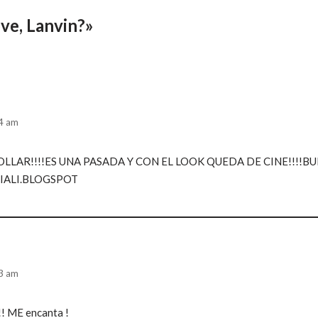
ve, Lanvin?»
44 am
LLAR!!!!ES UNA PASADA Y CON EL LOOK QUEDA DE CINE!!!!B
IALI.BLOGSPOT
53 am
 !! ME encanta !