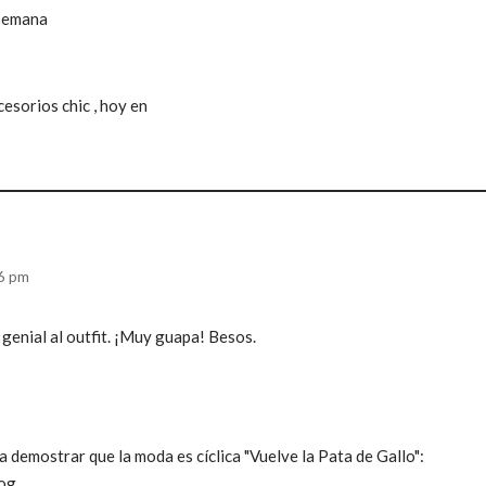
 semana
esorios chic , hoy en
46 pm
 genial al outfit. ¡Muy guapa! Besos.
 demostrar que la moda es cíclica "Vuelve la Pata de Gallo":
log