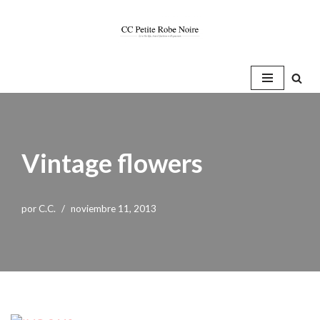
Saltar
al
contenido
Vintage flowers
por
C.C.
noviembre 11, 2013