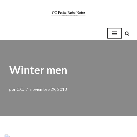
Saltar
al
contenido
Winter men
por
C.C.
noviembre 29, 2013