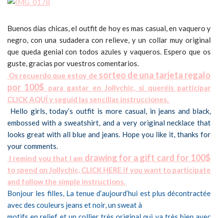
Buenos días chicas, el outfit de hoy es mas casual, en vaquero y
negro, con una sudadera con relieve, y un collar muy original
que queda genial con todos azules y vaqueros. Espero que os
guste, gracias por vuestros comentarios.
sorteo de una tarjeta regalo
Os recuerdo que estoy de
por 100$
para gastar en Jollychic, si queréis participar
CLICK AQUÍ y seguid las sencillas instrucciones.
Hello girls, today’s outfit is more casual, in jeans and black,
embossed with a sweatshirt, and a very original necklace that
looks great with all blue and jeans. Hope you like it, thanks for
your comments.
drawing for a gift card for 100$
I remind you that I am
to spend on Jollychic, CLICK HERE if you want to participate
and follow the simple instructions.
Bonjour les filles,
La tenue d’aujourd’hui est plus décontractée
avec des couleurs jeans et noir, un sweat à
motifs en relief et un collier très original qui va très bien avec