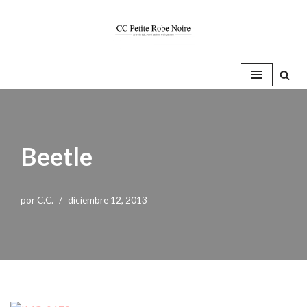
Saltar
al
contenido
Beetle
por
C.C.
diciembre 12, 2013