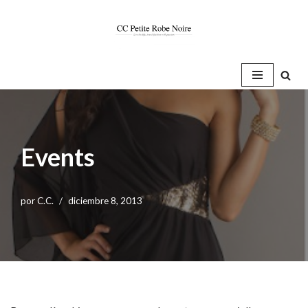
Saltar
al
contenido
Events
por
C.C.
diciembre 8, 2013