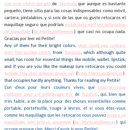
con este clutch dorado
de
Topshop
, que aunque es bastante
pequeño, tiene sitio para las cosas indispensables como móvil,
cartera, pintalabios, y si sois de las que os guste retocaros el
maquillaje seguro que podríais
incluir este mini set de brochas
de maquillaje
(
de MarksandSpencer
) que casi no ocupa nada.
Gracias por leer mi Petite!
Any of them for their bright colors,
what could you combine
with this golden clutch
from
Topshop
, which although quite
small, has room for essential things like mobile, wallet, lipstick,
and if you are you like the makeup sure retocaros you could
include this mini makeup brush set
(
from MarksandSpencer
)
that occupies hardly anything. Thanks for reading my Petite!
L’un d’eux pour leurs couleurs vives, que
pourriez-vous
combiner avec cet embrayage d’or
de
Topshop
, qui, bien que
très faible, a de la place pour des choses essentielles comme
portable, portefeuille, rouge à lèvres, et si vous êtes-vous
comme les maquillage que les retocaros vous pouvez
inclure ce
maquillage mini-brosse ensemble
(
de MarksandSpencer
) qui
occupe presque rien. Merci d’avoir lu mon Petite!