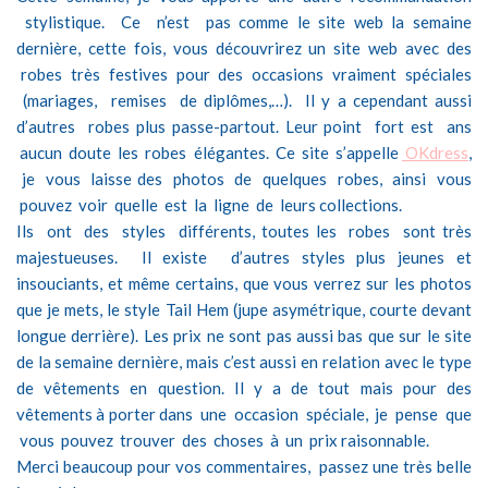
stylistique. Ce n’est pas
comme le site web la semaine
dernière, cette fois, vous découvrirez un site web avec
des
robes très festives pour des occasions vraiment spéciales
(mariages, remises de
diplômes,…). Il y a cependant aussi
d’autres robes plus passe-partout. Leur point fort
est ans
aucun doute les robes élégantes. Ce site s’appelle
OKdress
,
je vous laisse
des photos de quelques robes, ainsi vous
pouvez voir quelle est la ligne de leurs
collections.
Ils ont des styles différents, toutes les robes sont très
majestueuses. Il existe d’autres
styles plus jeunes et
insouciants, et même certains, que vous verrez sur les photos
que
je mets, le style Tail Hem (jupe asymétrique, courte devant
longue derrière). Les prix
ne sont pas aussi bas que sur le site
de la semaine dernière, mais c’est aussi en relation
avec le type
de vêtements en question. Il y a de tout mais pour des
vêtements à porter
dans une occasion spéciale, je pense que
vous pouvez trouver des choses à un prix
raisonnable.
Merci beaucoup pour vos commentaires, passez une très belle