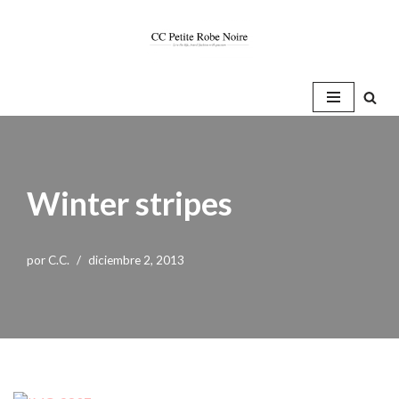
Saltar
al
contenido
Winter stripes
por
C.C.
diciembre 2, 2013