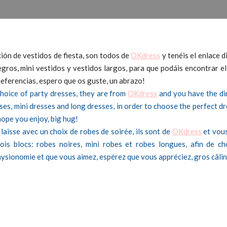
ción de vestidos de fiesta, son todos de
OKdress
y tenéis el enlace d
egros, mini vestidos y vestidos largos, para que podáis encontrar e
referencias, espero que os guste, un abrazo!
 choice of party dresses, they are from
OKdress
and you have the dir
sses, mini dresses and long dresses, in order to choose the perfect d
hope you enjoy, big hug!
us laisse avec un choix de robes de soirée, ils sont de
OKdress
et vous
rois blocs: robes noires, mini robes et robes longues, afin de ch
hysionomie et que vous aimez, espérez que vous appréciez, gros câlin