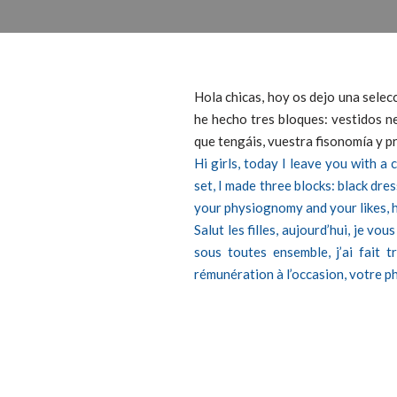
Hola chicas, hoy os dejo una selec
he hecho tres bloques: vestidos n
que tengáis, vuestra fisonomía y p
Hi girls, today I leave you with a
set, I made three blocks: black dre
your physiognomy and your likes, 
Salut les filles, aujourd’hui, je vo
sous toutes ensemble, j’ai fait t
rémunération à l’occasion, votre p