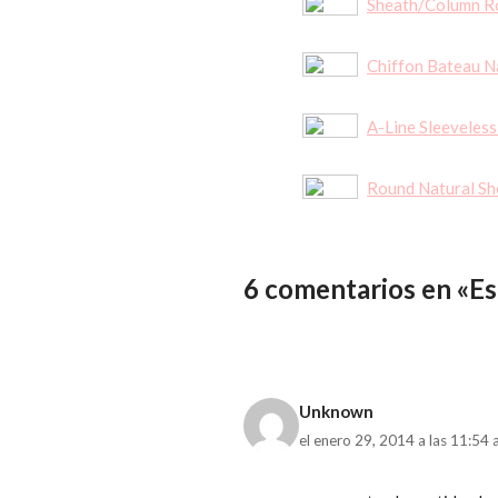
Sheath/Column Ro
Chiffon Bateau 
A-Line Sleeveles
Round Natural Sh
6 comentarios en «Es
Unknown
el enero 29, 2014 a las 11:54