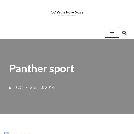
Saltar
al
contenido
Panther sport
por
C.C.
enero 3, 2014