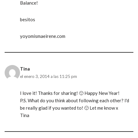
Balance!
besitos
yoyomismaeirene.com
Tina
el enero 3, 2014 a las 11:25 pm
I love it! Thanks for sharing! 🙂 Happy New Year!
P.S. What do you think about following each other? I'd
be really glad if you wanted to! 🙂 Let me know x
Tina