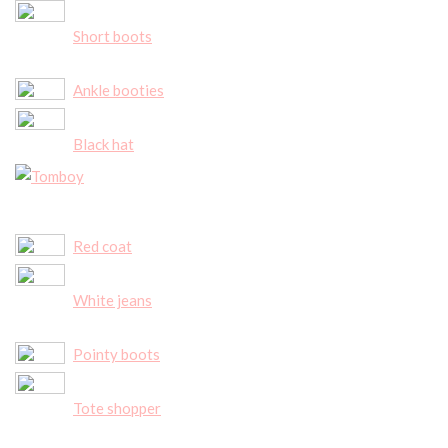
Short boots
Ankle booties
Black hat
Red coat
White jeans
Pointy boots
Tote shopper