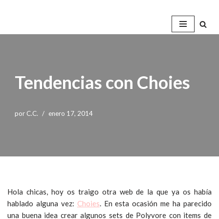
Saltar
al
contenido
Tendencias con Choies
por
C.C.
enero 17, 2014
Hola chicas, hoy os traigo otra web de la que ya os había
hablado alguna vez:
Choies
. En esta ocasión me ha parecido
una buena idea crear algunos sets de Polyvore con items de