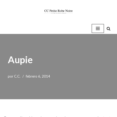
Saltar
al
contenido
Aupie
por
C.C.
febrero 6, 2014