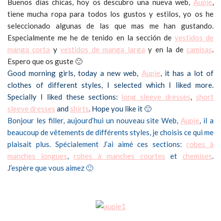
Buenos días chicas, hoy os descubro una nueva web,
Aupie
,
tiene mucha ropa para todos los gustos y estilos, yo os he
seleccionado algunas de las que mas me han gustando.
Especialmente me he de tenido en la sección de
vestidos de
manga corta
y
vestidos de manga larga
y en la de
camisas
.
Espero que os guste 🙂
Good morning girls, today a new web,
Aupie
, it has a lot of
clothes of different styles, I selected which I liked more.
Specially I liked these sections:
long sleeve dresses
,
short
sleeve dresses
and
shirts
. Hope you like it 🙂
Bonjour les filler, aujourd’hui un nouveau site Web,
Aupie
, il a
beaucoup de vêtements de différents styles, je choisis ce qui me
plaisait plus. Spécialement J’ai aimé ces sections:
robes à
manches longues
,
robes à manches courtes
et
chemises
.
J’espère que vous aimez 🙂