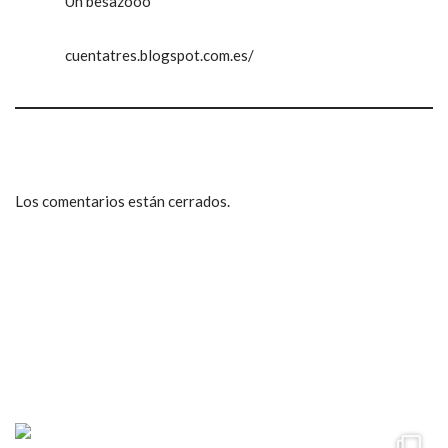
Un besazooo
cuentatres.blogspot.com.es/
Los comentarios están cerrados.
ccpetiterobe