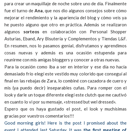
para crear un maquillaje de noche sobre uno de día. Finalmente
fue el turno de
Ana
, que nos dio algunos consejos sobre cómo
mejorar el rendimiento y la apariencia del blog y cómo veis ya
he puesto alguno que otro en práctica. Además se realizaron
algunos
sorteos
en colaboración con Personal Shopper
Asturias, Eband, Ary Bisutería y Complementos y Tiendas L&F.
En resumen, nos lo pasamos genial, disfrutamos y aprendimos
cosas nuevas y además es una ocasión estupenda para
reunirme con mis amigas bloggers y conocer a otras nuevas.
Para la ocasión como iba a ser en interior y ese día no hacía
demasiado frío elegí este vestido muy colorido que conseguí al
final en las rebajas de Zara, lo combiné con cazadora de cuero y
mis (ya puedo decir) inseparables cuñas. Para romper con el
look y darle un toque diferente elegí este clutch que me cautivó
en cuanto lo vi por su mensaje, «stressed but wel dressed».
Espero que os haya gustado el post, el look y muchísimas
gracias por vuestros comentarios!!!
Good morning girls! Here is the post I promised about the
event I attended last Saturday. It was
the first meeting of