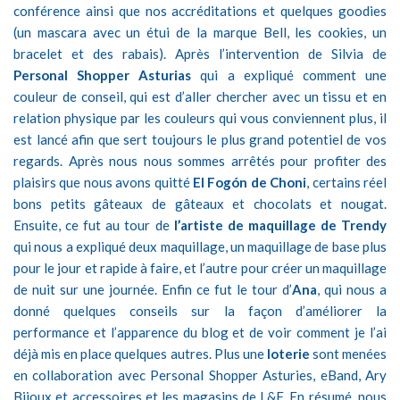
conférence ainsi que nos accréditations et quelques goodies
(un mascara avec un étui de la marque Bell, les cookies, un
bracelet et des rabais). Après l’intervention de Silvia de
Personal Shopper Asturias
qui a expliqué comment une
couleur de conseil, qui est d’aller chercher avec un tissu et en
relation physique par les couleurs qui vous conviennent plus, il
est lancé afin que sert toujours le plus grand potentiel de vos
regards. Après nous nous sommes arrêtés pour profiter des
plaisirs que nous avons quitté
El Fogón de Choni
, certains réel
bons petits gâteaux de gâteaux et chocolats et nougat.
Ensuite, ce fut au tour de
l’artiste de maquillage de Trendy
qui nous a expliqué deux maquillage, un maquillage de base plus
pour le jour et rapide à faire, et l’autre pour créer un maquillage
de nuit sur ​​une journée. Enfin ce fut le tour d’
Ana
, qui nous a
donné quelques conseils sur la façon d’améliorer la
performance et l’apparence du blog et de voir comment je l’ai
déjà mis en place quelques autres. Plus une
loterie
sont menées
en collaboration avec Personal Shopper Asturies, eBand, Ary
Bijoux et accessoires et les magasins de L&F. En résumé, nous