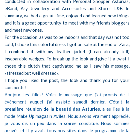
conducted in collaboration with Personal Shopper Asturias,
eBand, Ary Jewellery and Accessories and Stores L&F. In
summary, we had a great time, enjoyed and learned new things
and it is a great opportunity to meet with my friends bloggers
and meet new ones.
For the occasion, as was to be indoors and that day was not too
cold, I chose this colorful dress I got on sale at the end of Zara,
I combined it with my leather jacket (I can already tell)
inseparable wedges. To break up the look and give it a twist I
chose this clutch that captivated me as I saw his message,
«stressed but well dressed».
I hope you liked the post, the look and thank you for your
comments!
Bonjour les filles! Voici le message que j’ai promis de l’
événement auquel j’ai assisté samedi dernier. C’était
la
première réunion de la beauté des Asturies
, a eu lieu à la
mode Make Up magasin Aviles. Nous avons vraiment apprécié,
je vous dis un peu dans la soirée constitué. Nous sommes
arrivés et il y avait tous nos sites dans le programme de la