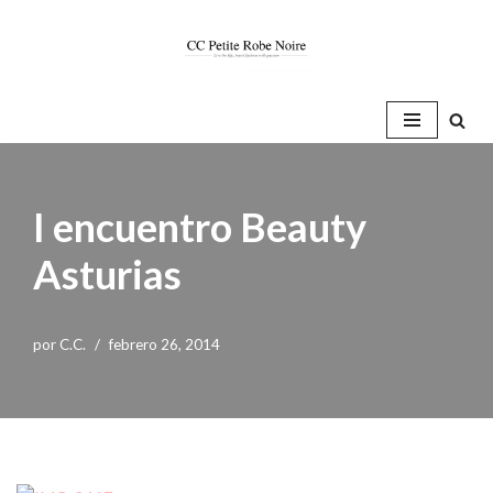
Saltar
al
contenido
I encuentro Beauty
Asturias
por
C.C.
febrero 26, 2014