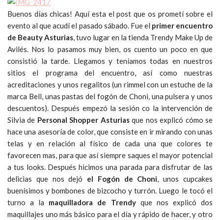
Buenos días chicas! Aquí esta el post que os prometí sobre el
evento al que acudí el pasado sábado. Fue el
primer encuentro
de Beauty Asturias
, tuvo lugar en la tienda Trendy Make Up de
Avilés. Nos lo pasamos muy bien, os cuento un poco en que
consistió la tarde. Llegamos y teníamos todas en nuestros
sitios el programa del encuentro, así como nuestras
acreditaciones y unos regalitos (un rimmel con un estuche de la
marca Bell, unas pastas del fogón de Choni, una pulsera y unos
descuentos). Después empezó la sesión co la intervención de
Silvia de
Personal Shopper Asturias
que nos explicó cómo se
hace una asesoría de color, que consiste en ir mirando con unas
telas y en relación al físico de cada una que colores te
favorecen mas, para que así siempre saques el mayor potencial
a tus looks. Después hicimos una parada para disfrutar de las
delicias que nos dejó
el Fogón de Choni
, unos cupcakes
buenísimos y bombones de bizcocho y turrón. Luego le tocó el
turno a la
maquilladora de Trendy
que nos explicó dos
maquillajes uno más básico para el día y rápido de hacer, y otro