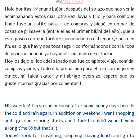
Hola bonitas! Menudo bajón, después del solazo que nos venía
acompañando estos días, otra vez lluvia y frío, y para colmo el
finde tuve un ratito para ir de compras y piqué en un par de
cosas de primavera (entre ellas el primer bikini del año), que a
este paso creo que tardaré muuuuucho en estrenar 🙁 pero en
fin, es lo que hay y nos toca seguir conformándonos con la ropa
de invierno aunque ya hayamos cambiado de estación.
Hoy os dejo el look del sábado que fue completo, viaje, comida,
compras y cine, y todo ello preparada para el frío con mi jersey
étnico, mi falda skater y mi abrigo oversize, espero que os
guste, muchas gracias por comentar!!
Hi sweeties! I’m so sad because after some sunny days here is
the cold and rain again. In addition on weekend I went shopping
and I get some spring stuffs, and I think I couldn’t wear them in
a long time 🙁 but that’s it.
Today’s look for travelling, shopping, having lunch and go to