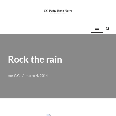
Saltar
al
contenido
Rock the rain
por
C.C.
marzo 4, 2014