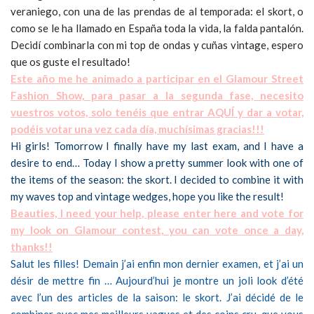
veraniego, con una de las prendas de al temporada: el skort, o
como se le ha llamado en España toda la vida, la falda pantalón.
Decidí combinarla con mi top de ondas y cuñas vintage, espero
que os guste el resultado!
Este año me he animado a participar en el Glamour Street
Fashion Show, para pasar a la segunda fase, necesito
vuestros votos, solo tenéis que entrar AQUÍ y dar a votar,
podéis votar una vez cada día, muchísimas gracias!!!
Hi girls! Tomorrow I finally have my last exam, and I have a
desire to end… Today I show a pretty summer look with one of
the items of the season: the skort. I decided to combine it with
my waves top and vintage wedges, hope you like the result!
Beauties, I need your help, please enter here and vote for
my look on Glamour contest, you can vote once a day,
thanks!!
Salut les filles! Demain j’ai enfin mon dernier examen, et j’ai un
désir de mettre fin … Aujourd’hui je montre un joli look d’été
avec l’un des articles de la saison: le skort. J’ai décidé de le