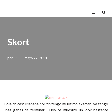
Saltar
al
contenido
Skort
por
C.C.
mayo 22, 2014
Hola chicas! Mañana por fin tengo mi último examen, ya tengo
unas ganas de terminar… Hoy os muestro un look bastante