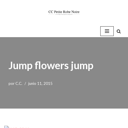
Saltar
al
contenido
Jump flowers jump
por
C.C.
junio 11, 2015