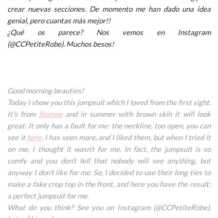
crear nuevas secciones. De momento me han dado una idea
genial, pero cuantas más mejor!!
¿Qué os parece? Nos vemos en Instagram
(@CCPetiteRobe).
Muchos besos!
Good morning beauties!
Today I show you this jumpsuit which I loved from the first sight.
It’s from
Romwe
and in summer with brown skin it will look
great. It only has a fault for me: the neckline, too open, you can
see it
here
. I has seen more, and I liked them, but when I tried it
on me, I thought it wasn’t for me. In fact, the jumpsuit is so
comfy and you don’t fell that nobody will see anything, but
anyway I don’t like for me. So, I decided to use their long ties to
make a fake crop top in the front, and here you have the result:
a perfect jumpsuit for me.
What do you think? See you on Instagram (@CCPetiteRobe).