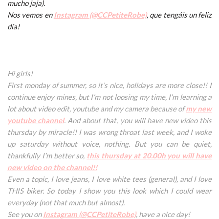
mucho jaja).
Nos vemos en
Instagram (@CCPetiteRobe)
, que tengáis un feliz
día!
Hi girls!
First monday of summer, so it’s nice, holidays are more close!! I
continue enjoy mines, but I’m not loosing my time, I’m learning a
lot about video edit, youtube and my camera because of
my new
youtube channel
. And about that, you will have new video this
thursday by miracle!! I was wrong throat last week, and I woke
up saturday without voice, nothing. But you can be quiet,
thankfully I’m better so,
this thursday at 20.00h you will have
new video on the channel!!
Even a topic, I love jeans, I love white tees (general), and I love
THIS biker. So today I show you this look which I could wear
everyday (not that much but almost).
See you on
Instagram (@CCPetiteRobe)
, have a nice day!