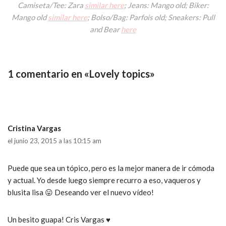
Camiseta/Tee: Zara
similar here
; Jeans: Mango old; Biker:
Mango old
similar here
; Bolso/Bag: Parfois old; Sneakers: Pull
and Bear
here
1 comentario en «Lovely topics»
Cristina Vargas
el junio 23, 2015 a las 10:15 am
Puede que sea un tópico, pero es la mejor manera de ir cómoda
y actual. Yo desde luego siempre recurro a eso, vaqueros y
blusita lisa 😛 Deseando ver el nuevo vídeo!
Un besito guapa! Cris Vargas ♥