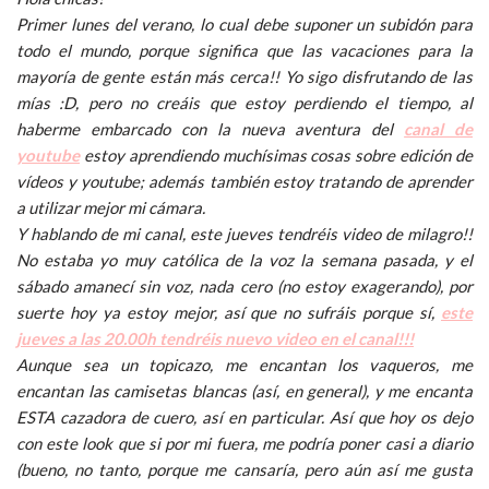
Primer lunes del verano, lo cual debe suponer un subidón para
todo el mundo, porque significa que las vacaciones para la
mayoría de gente están más cerca!! Yo sigo disfrutando de las
mías :D, pero no creáis que estoy perdiendo el tiempo, al
haberme embarcado con la nueva aventura del
canal de
youtube
estoy aprendiendo muchísimas cosas sobre edición de
vídeos y youtube; además también estoy tratando de aprender
a utilizar mejor mi cámara.
Y hablando de mi canal, este jueves tendréis video de milagro!!
No estaba yo muy católica de la voz la semana pasada, y el
sábado amanecí sin voz, nada cero (no estoy exagerando), por
suerte hoy ya estoy mejor, así que no sufráis porque sí,
este
jueves a las 20.00h tendréis nuevo video en el canal!!!
Aunque sea un topicazo, me encantan los vaqueros, me
encantan las camisetas blancas (así, en general), y me encanta
ESTA cazadora de cuero, así en particular. Así que hoy os dejo
con este look que si por mi fuera, me podría poner casi a diario
(bueno, no tanto, porque me cansaría, pero aún así me gusta