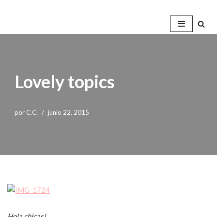
Saltar
al
contenido
Lovely topics
por
C.C.
junio 22, 2015
Hola chicas!