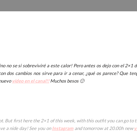
no no se si sobreviviré a este calor! Pero antes os dejo con el 2×1 d
 con dos cambios nos sirve para ir a cenar, ¿qué os parece? Que te
 nuevo
vídeo en el canal!!
Muchos besos 🙂
hot. But first here the 2×1 of this week, with this outfit you can go 
ave a nide day! See you on
Instagram
and tomorrow at 20.00h new
v