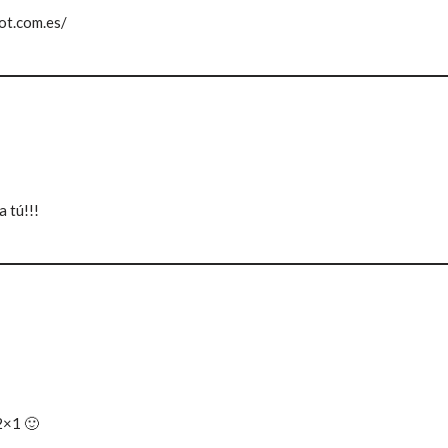
ot.com.es/
a tú!!!
2×1 🙂