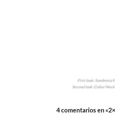
First look: Sombrero/
Second look: Collar/Neckl
4 comentarios en «2×