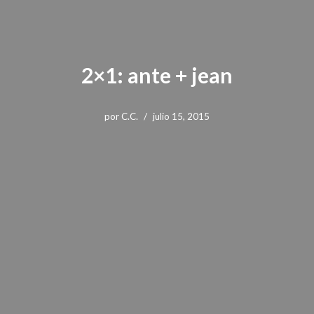
2×1: ante + jean
por
C.C.
julio 15, 2015