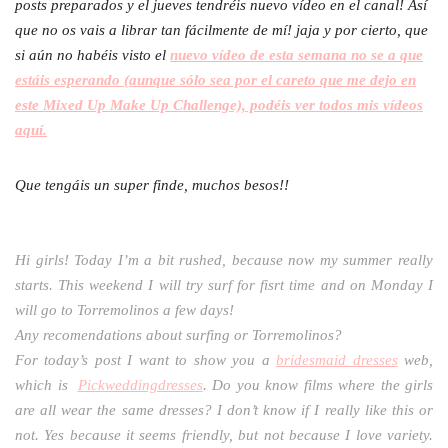
posts preparados y el jueves tendréis nuevo vídeo en el canal! Así
que no os vais a librar tan fácilmente de mí! jaja y por cierto, que
si aún no habéis visto el
nuevo vídeo de esta semana no se a que
estáis esperando (aunque sólo sea por el careto que me dejo en
este Mixed Up Make Up Challenge), podéis ver todos mis vídeos
aquí.
Que tengáis un super finde, muchos besos!!
Hi girls! Today I’m a bit rushed, because now my summer really
starts. This weekend I will try surf for fisrt time and on Monday I
will go to Torremolinos a few days!
Any recomendations about surfing or Torremolinos?
For today’s post I want to show you a
bridesmaid dresses
web,
which is
Pickweddingdresses
. Do you know films where the girls
are all wear the same dresses? I don’t know if I really like this or
not. Yes because it seems friendly, but not because I love variety.