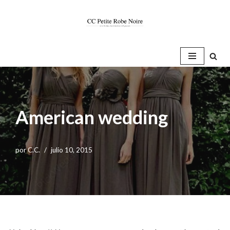
Saltar
al
contenido
American wedding
por
C.C.
julio 10, 2015