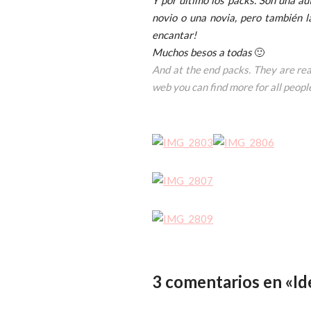
novio o una novia, pero también l
encantar!
Muchos besos a todas
🙂
And at the end packs. They are real
web you can find more for all people
3 comentarios en «Ide