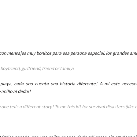
on mensajes muy bonitos para esa persona especial, los grandes ami
boyfriend, girlfriend, friend or family!
playa, cada uno cuenta una historia diferente! A mí este neces
anillo al dedo!!
one tells a different story! To me this kit for survival disasters (like m
téntica pasada, con una cajita puedes decir mil cosas sin emplear ni