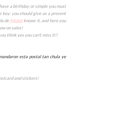
u have a birthday or simple you must
e key: you should give as a present
nda de
Miolet
knows it, and here you
now on sales!
 you think yes you can’t miss it!!
mandaron esta postal tan chula ye
ostcard and stickers!