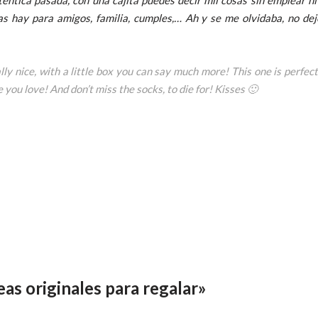
as hay para amigos, familia, cumples,… Ah y se me olvidaba, no dejé
ly nice, with a little box you can say much more! This one is perfect 
 you love! And don’t miss the socks, to die for! Kisses 🙂
as originales para regalar»