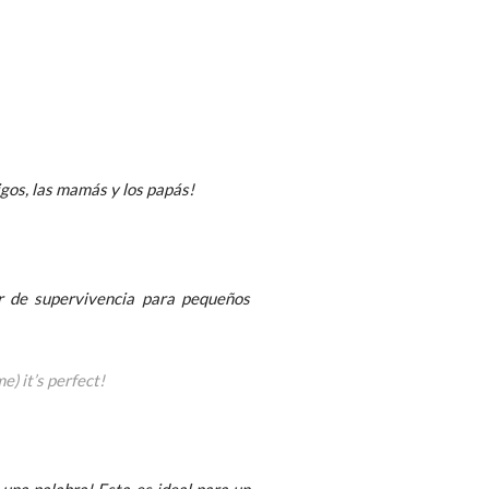
gos, las mamás y los papás!
er de supervivencia para pequeños
e) it’s perfect!
 una palabra! Esta es ideal para un