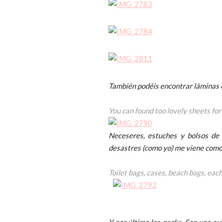
También podéis encontrar láminas c
You can found too lovely sheets for 
Neceseres, estuches y bolsos de 
desastres (como yo) me viene como 
Toilet bags, cases, beach bags, each 
Y por último los packs. Son una au