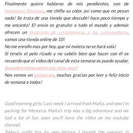
Finalmente quiero hablaros de mis pendientes, son de
Happiness Boutique
, me chifla su color, así como que no pesan
nada! Se trata de una tienda que descubrí hace poco tiempo y
me encanta! El envío es gratuito a todo el mundo y además
ofrecen un
programa de recompensas a los consumidores
,
vamos una tienda online de 10!
No me enrollo mas por hoy, que mi maleta no se hará sola!
Si tenéis el pelo rizado y no sabéis bien que hacer con él os
recuerdo que el vídeo del canal de esta semana os puede ayudar,
descubre cómo peino mis rizos aquí!
Nos vemos en
Instagram
, muchas gracias por leer y feliz inicio
de semana a todas!
Good morning girls! Last week I arrived from Malta, and now I’m
packing for Menorca. Malta’s trip was a big adventure and we
had a lot of fun, soon you’ll have the video on my youtube
channel.
Today’s outfit has its own history, I bought the sweater in