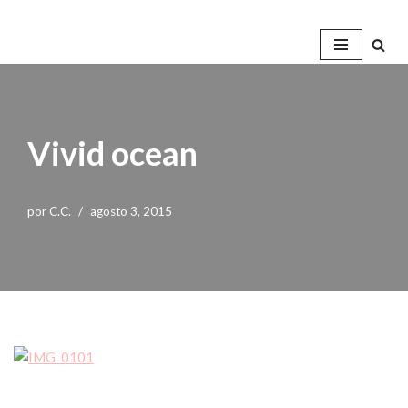
Saltar
al
contenido
Vivid ocean
por
C.C.
agosto 3, 2015