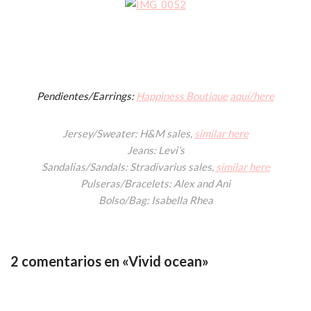
Pendientes/Earrings:
Happiness Boutique
aquí/here
Jersey/Sweater: H&M sales,
similar here
Jeans: Levi’s
Sandalias/Sandals: Stradivarius sales,
similar here
Pulseras/Bracelets: Alex and Ani
Bolso/Bag: Isabella Rhea
2 comentarios en «Vivid ocean»