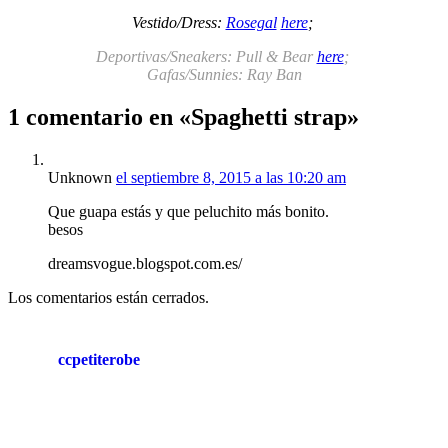
Vestido/Dress:
Rosegal
here
;
Deportivas/Sneakers: Pull & Bear
here
;
Gafas/Sunnies: Ray Ban
1 comentario en «Spaghetti strap»
Unknown
el septiembre 8, 2015 a las 10:20 am
Que guapa estás y que peluchito más bonito.
besos
dreamsvogue.blogspot.com.es/
Los comentarios están cerrados.
ccpetiterobe