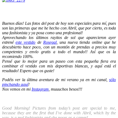
Buenos días! Las fotos del post de hoy son especiales para mí, pues
son las primeras que me he hecho con Abril, que por cierto, es toda
una fashionista y ya posa como una profesional!
Aprovechando los últimos rayitos de sol que aparecieron ayer
estrené
este vestido
de
Rosegal
, una nueva tienda online que he
descubierto hace poco, con un montón de prendas a precios muy
competentes y envío gratis a todo el mundo!! Así que os la
recomiendo 100%.
Pensé que lo mejor para un paseo con esta pequeña fiera era
combinar el vestido con mis deportivas blancas, y aquí está el
resultado! Espero que os guste!
Podéis ver la última aventura de mi verano ya en mi canal,
sólo
pinchando aquí
!
Nos vemos en mi
Instagram
, muuuchos besos!!!
Good Morning! Pictures from today’s post are special to me,
because they are the first that I’ve done with Abril, which by the
way, is a real fashionista and she poses as a career!