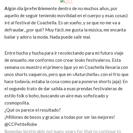
A
lgún día (preferiblemente dentro de no muchos años, por
aquello de seguir teniendo movilidad en el cuerpo y esas cosas)
iré al festival de Coachella. Es un sueño, y se que no me va a
defraudar, ¿por qué? Muy fácil, me gusta la música, me encanta
bailar y adoro la moda. Nada puede salir mal.
Entre hucha y hucha para ir recolectando para mi futuro viaje
de ensueño, me conformo con crear looks festivaleros. Esta
semana os muestro el primero (que yo en Coachella llevaría con
unos shorts vaqueros, pero que en «Asturchella», con el frío que
hace todavía, estaba la cosa como para ponerse shorts jaja). En
el segundo trato de dar salida a esas prendas festivaleras de
estilo folk o boho, buscando un aire mas sofisticado y
cosmopolita.
¿Qué os parece el resultado?
¡Millones de besos y gracias a todas por ser las mejores!
@CCPetiteRobe
S
omeday (preferably not many years for that to continue to