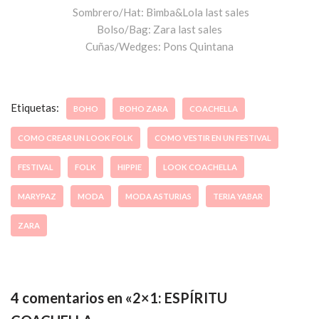
Sombrero/Hat: Bimba&Lola last sales
Bolso/Bag: Zara last sales
Cuñas/Wedges: Pons Quintana
Etiquetas:
BOHO
BOHO ZARA
COACHELLA
COMO CREAR UN LOOK FOLK
COMO VESTIR EN UN FESTIVAL
FESTIVAL
FOLK
HIPPIE
LOOK COACHELLA
MARYPAZ
MODA
MODA ASTURIAS
TERIA YABAR
ZARA
4 comentarios en «2×1: ESPÍRITU