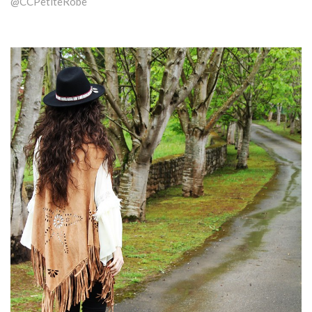
@CCPetiteRobe