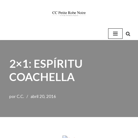
Saltar
al
contenido
2×1: ESPÍRITU
COACHELLA
por
C.C.
abril 20, 2016