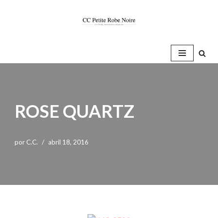
Saltar
al
contenido
ROSE QUARTZ
por
C.C.
abril 18, 2016