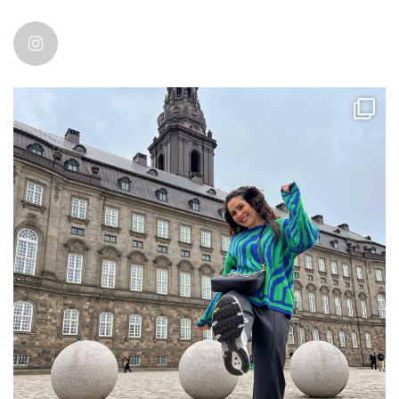
ccpetiterobe