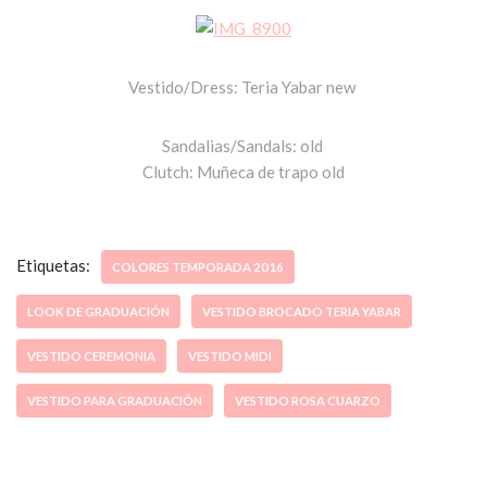
Vestido/Dress: Teria Yabar new
Sandalias/Sandals: old
Clutch: Muñeca de trapo old
Etiquetas:
COLORES TEMPORADA 2016
LOOK DE GRADUACIÓN
VESTIDO BROCADO TERIA YABAR
VESTIDO CEREMONIA
VESTIDO MIDI
VESTIDO PARA GRADUACIÓN
VESTIDO ROSA CUARZO